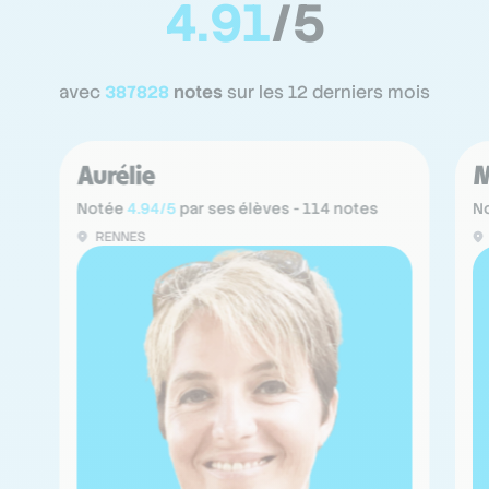
4.91
/5
avec
387828
notes
sur les 12 derniers mois
Aurélie
M
Notée
4.94/5
par ses élèves - 114 notes
N
RENNES