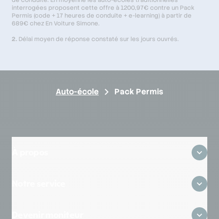
interrogées proposent cette offre à 1200,97€ contre un Pack
Permis (code + 17 heures de conduite + e-learning) à partir de
689€ chez En Voiture Simone.
2.
Délai moyen de réponse constaté sur les jours ouvrés.
Auto-école
Pack Permis
À propos
Qui sommes-nous ?
Notre service
Où sommes-nous ?
Avis clients
Zones desservies
On recrute
Devenir moniteur
Questions fréquentes