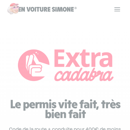
Code de la route
Permis de conduire
Allô Simone
Aide
Le permis vite fait, très
bien fait
Se connecter
Code de la route + conduite pour 400€ de moins