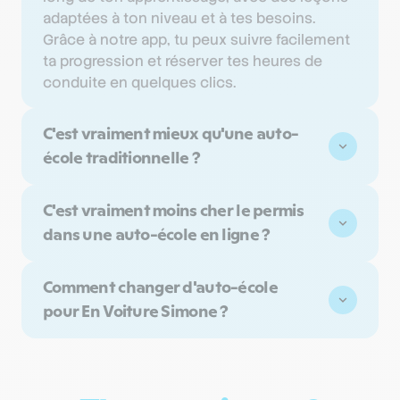
adaptées à ton niveau et à tes besoins.
Grâce à notre app, tu peux suivre facilement
ta progression et réserver tes heures de
conduite en quelques clics.
C'est vraiment mieux qu'une auto-
école traditionnelle ?
L'auto-école en ligne présente de nombreux
C'est vraiment moins cher le permis
avantages par rapport à l'auto-école
dans une auto-école en ligne ?
traditionnelle :
Plus de flexibilité :
Passer par une auto-école en ligne peut te
Comment changer d'auto-école
permettre de réaliser des économies par
Réserve des leçons de conduite où et
pour En Voiture Simone ?
rapport à une auto-école traditionnelle. Les
quand tu veux sur une plage horaire
tarifs sont compétitifs et transparents, sans
élargie ;
Si tu souhaites changer d'auto-école pour
frais cachés. Par exemple, En Voiture Simone
rejoindre En Voiture Simone, tu as juste à
Choisis le moniteur qui te convient parmi
est 35% moins cher qu'une auto-école
récupérer ton dossier d'inscription Cerfa 02
nos enseignants diplômés d’État triés sur