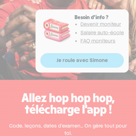
Besoin d'info ?
Devenir moniteur
Salaire auto-école
FAQ moniteurs
Je roule avec Simone
Allez hop hop hop,
télécharge l'app !
Code, leçons, dates d'examen... On gère tout pour
toi.