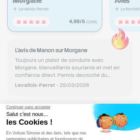
Morgane
Jules
Levallois-Perret
La Rochel
4,98
/5
(
1196
)
L'avis de
Manon
sur
Morgane
Toujours un plaisir de conduire avec
Morgane, bienveillante souriante et met en
confiance direct. Permis decroché du
premier coup, merci Morgane 😘
Levallois-Perret
-
25/03/2026