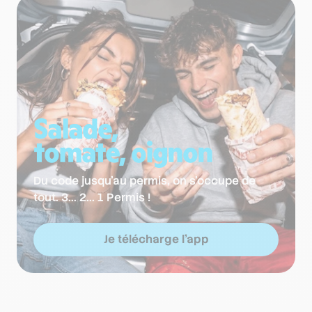
Salade,
tomate, oignon
Du code jusqu'au permis, on s'occupe de
tout. 3... 2... 1 Permis !
Je télécharge l'app