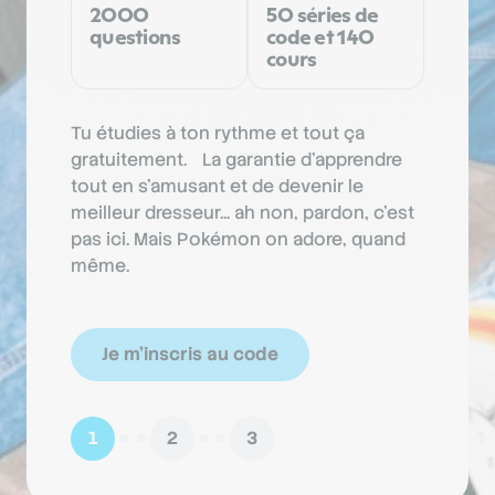
2000
50 séries de
notre
questions
code et 140
appr
cours
les 
4,88/
Tu étudies à ton rythme et tout ça
Nous so
gratuitement. La garantie d'apprendre
ton ryth
tout en s'amusant et de devenir le
conduis.
meilleur dresseur... ah non, pardon, c'est
pas non 
pas ici. Mais Pokémon on adore, quand
même.
Je m'inscris au code
1
2
3