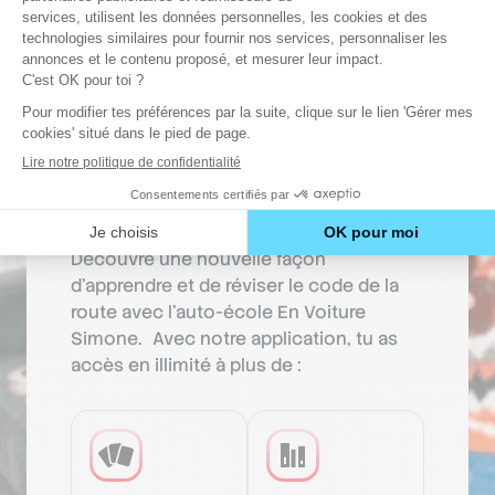
Révise le code de la
Pren
route où tu veux quand
cond
tu veux.
meil
Découvre une nouvelle façon
Avec En 
d'apprendre et de réviser le code de la
contrôle
route avec l’auto-école En Voiture
Que ce s
Simone. Avec notre application, tu as
du trava
accès en illimité à plus de :
tes
heur
Dire
monit
Profi