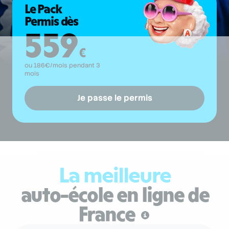
Le Pack
Permis dès
559
€
ou
186
€/mois pendant 3
mois
Je passe le permis
La meilleure
auto-école en ligne de
France