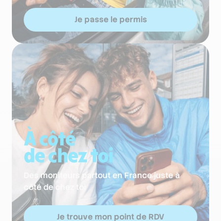
Je passe le permis
À côté
de chez toi
Des moniteurs partout en France juste à
côté de chez toi
Je trouve mon point de RDV