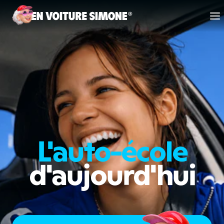
Code de la route
Permis de conduire
Allô Simone
L'auto-école
Aide
d'aujourd'hui
Se connecter