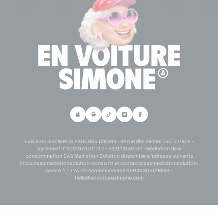
Demande de partenariat B2B
Parrainage
EVS Auto-Ecole RCS Paris 805 128 949 - 44 rue des dames 75017 Paris -
Agrément n° E.22.075.0019.0 - +33173148153 - Médiation de la
consommation SAS Médiation Solution disponible à l'adresse suivante
https://sasmediationsolution-conso.fr/ et
contact@sasmediationsolution-
conso.fr
- TVA Intracommunautaire FR44 805128949 -
hello@envoituresimone.com