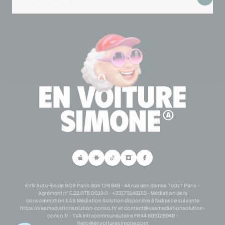
Mentions légales
Lexique code de la route
Se connecter à mon espace partenaire
Lexique permis de conduire
Demande de partenariat scolaire
Personne en situation de handicap
Demande de partenariat B2B
Parrainage
EVS Auto-Ecole RCS Paris 805 128 949 - 44 rue des dames 75017 Paris -
Agrément n° E.22.075.0019.0 - +33173148153 - Médiation de la
consommation SAS Médiation Solution disponible à l'adresse suivante
https://sasmediationsolution-conso.fr/ et
contact@sasmediationsolution-
conso.fr
- TVA Intracommunautaire FR44 805128949 -
hello@envoituresimone.com