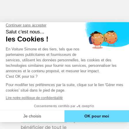
En Voiture Simone, le
permis de conduire
économique
Une formation au permis de conduire
pratique, adaptée à tes besoins et tes
impératifs, personnalisée… et moins
chère ? Eh oui, c’est possible !
Notre
Pack Permis à 799€
te permettra de
bénéficier de tout le