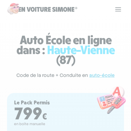
Code de la route
Auto École en ligne
dans :
Haute-Vienne
Permis de conduire
(87)
Allô Simone
Code de la route + Conduite en
auto-école
Aide
Le Pack Permis
799
€
Se connecter
en boîte manuelle