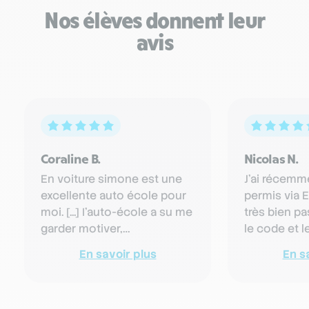
Nos élèves donnent leur
avis
Coraline B.
Nicolas N.
En voiture simone est une
J'ai récemm
excellente auto école pour
permis via E
moi. [...] I'auto-école a su me
très bien pa
garder motiver,
le code et l
m'encourager et faire que
premier cou
En savoir plus
En s
aujourd'hui j'ai enfin …
formation 