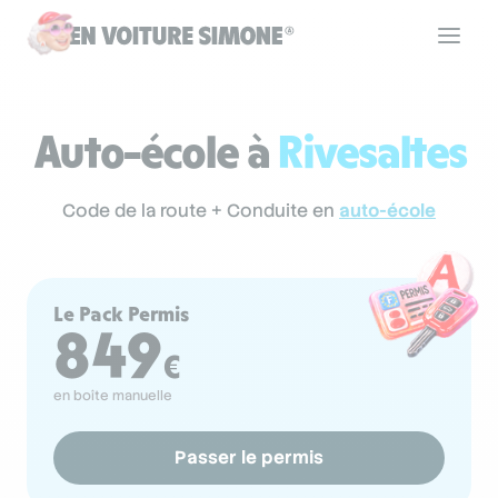
Code de la route
Auto-école à
Rivesaltes
Permis de conduire
Code de la route + Conduite en
auto-école
Allô Simone
Le Pack Permis
849
Aide
€
en boîte manuelle
Se connecter
Passer le permis