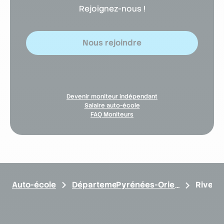
Rejoignez-nous !
Nous rejoindre
Devenir moniteur indépendant
Salaire auto-école
FAQ Moniteurs
Auto-école
Départements
Pyrénées-Orientales
Rivesa