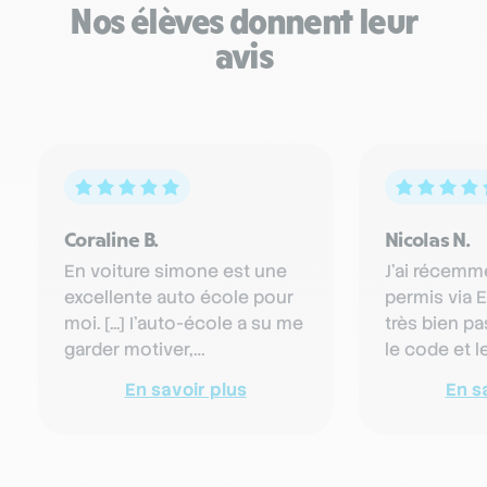
Nos élèves donnent leur
avis
Coraline B.
Nicolas N.
En voiture simone est une
J'ai récemm
excellente auto école pour
permis via E
moi. [...] I'auto-école a su me
très bien pa
garder motiver,
le code et l
m'encourager et faire que
premier cou
En savoir plus
En s
aujourd'hui j'ai enfin …
formation 