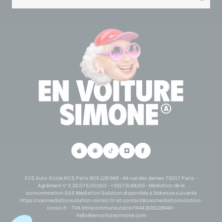
Lexique code de la route
Se connecter à mon espace partenaire
Lexique permis de conduire
Demande de partenariat scolaire
Personne en situation de handicap
Demande de partenariat B2B
Parrainage
EVS Auto-Ecole RCS Paris 805 128 949 - 44 rue des dames 75017 Paris -
Agrément n° E.22.075.0019.0 - +33173148153 - Médiation de la
consommation SAS Médiation Solution disponible à l'adresse suivante
https://sasmediationsolution-conso.fr/ et
contact@sasmediationsolution-
conso.fr
- TVA Intracommunautaire FR44 805128949 -
hello@envoituresimone.com