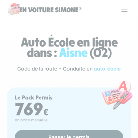
Code de la route
Auto École en ligne
dans :
Aisne
(02)
Permis de conduire
Code de la route + Conduite en
auto-école
Allô Simone
Le Pack Permis
Aide
769
€
en boîte manuelle
Se connecter
Passer le permis