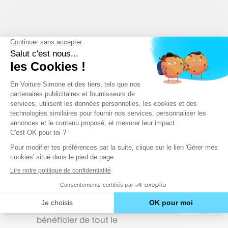
En Voiture Simone, le
permis de conduire
économique
Une formation au permis de conduire
pratique, adaptée à tes besoins et tes
impératifs, personnalisée… et moins
chère ? Eh oui, c’est possible !
Notre
Pack Permis à 769€
te permettra de
bénéficier de tout le