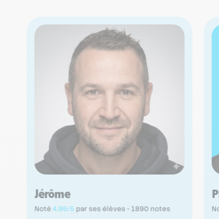
Jérôme
P
Noté
4.95/5
par ses élèves - 1890 notes
N