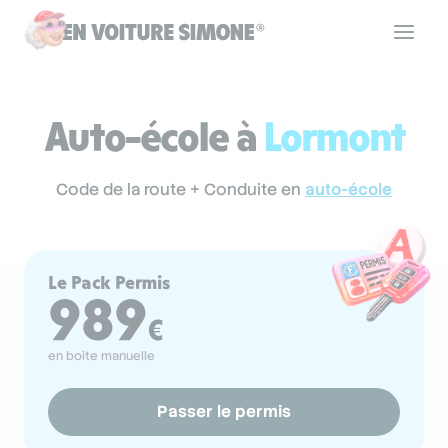
Code de la route
Auto-école à
Lormont
Permis de conduire
Code de la route + Conduite en
auto-école
Allô Simone
Le Pack Permis
989
Aide
€
en boîte manuelle
Se connecter
Passer le permis