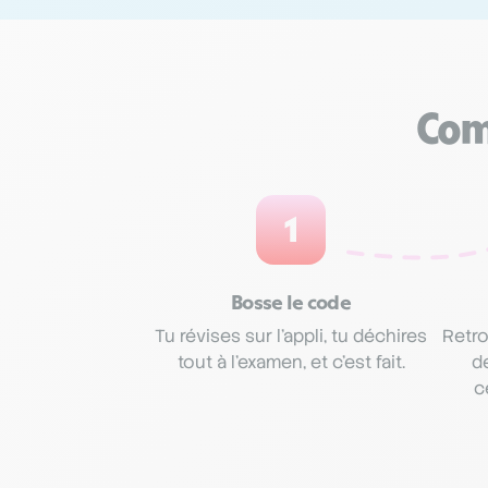
Com
1
Bosse le code
Tu révises sur l’appli, tu déchires
Retro
tout à l’examen, et c’est fait.
d
c