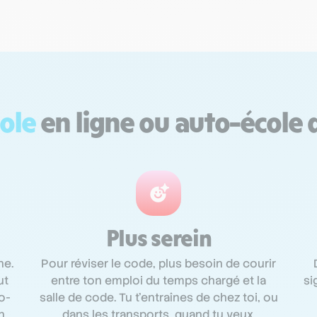
ole
en ligne ou auto-école 
Plus serein
ne.
Pour réviser le code, plus besoin de courir
ut
entre ton emploi du temps chargé et la
si
o-
salle de code. Tu t'entraînes de chez toi, ou
n
dans les transports, quand tu veux.