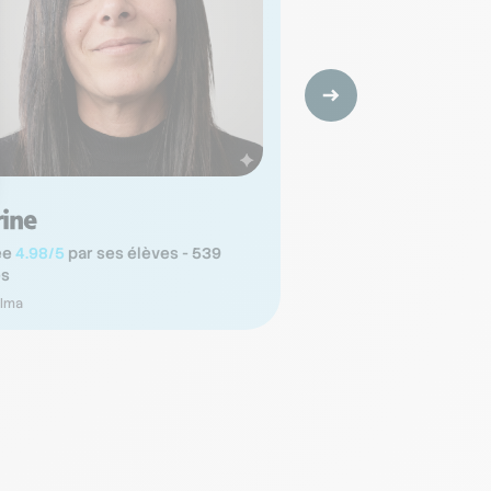
rine
Franck
ée
4.98/5
par ses élèves - 539
Noté
4.85/5
par ses é
es
notes
lma
Balma