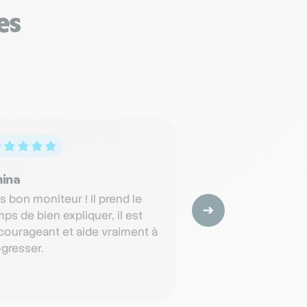
es
ina
Chiara
s bon moniteur ! Il prend le
Merci beaucoup ! J’
ps de bien expliquer, il est
permis grâce a Fati
courageant et aide vraiment à
très reconnaissan
gresser.
vous et ça paiera !