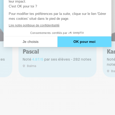
Pascal
Ka
tes
Noté
4.87/5
par ses élèves - 282 notes
Not
not
Balma
Ba