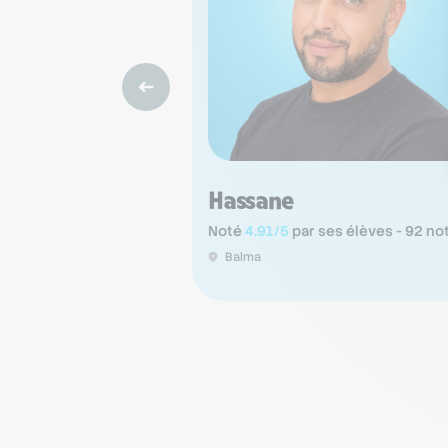
Hassane
Noté
4.91/5
par ses élèves - 92 no
Balma