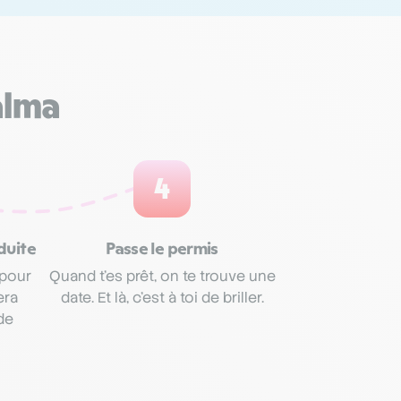
alma
4
duite
Passe le permis
 pour
Quand t’es prêt, on te trouve une
era
date. Et là, c’est à toi de briller.
de