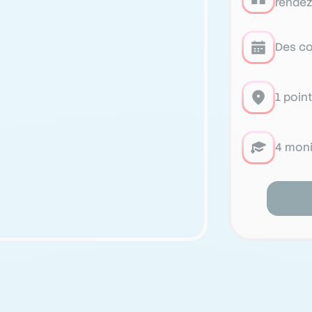
rendez
Des co
1 poin
4 moni