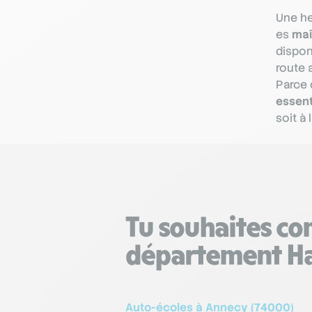
Une he
es
maî
dispon
route 
Parce 
essent
soit à 
Tu souhaites comp
département Ha
Auto-écoles à Annecy (74000)