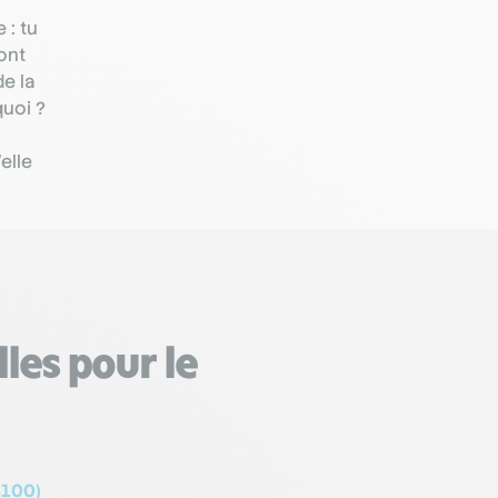
 : tu
ont
e la
quoi ?
elle
lles pour le
4100)