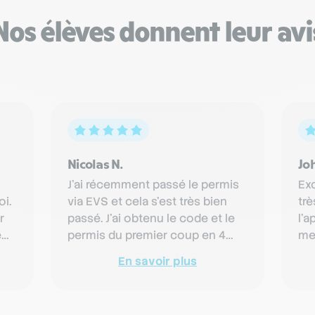
Nos élèves donnent leur avi
Nicolas N.
Jo
J'ai récemment passé le permis
Exc
i.
via EVS et cela s'est très bien
trè
r
passé. J'ai obtenu le code et le
l'a
e
permis du premier coup en 4
me
mois de formation seulemen…
cl
En savoir plus
trè