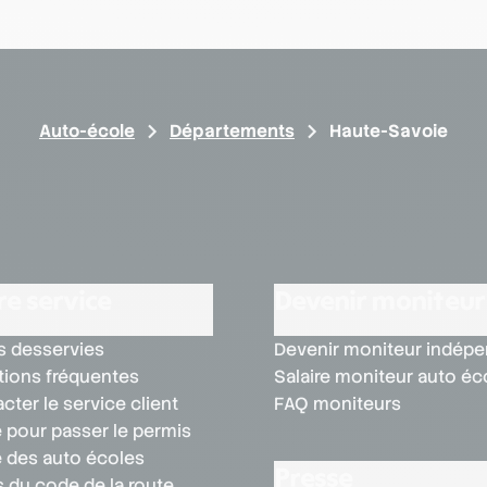
Auto-école
Départements
Haute-Savoie
re service
Devenir moniteur
 desservies
Devenir moniteur indép
ions fréquentes
Salaire moniteur auto éc
cter le service client
FAQ moniteurs
 pour passer le permis
 des auto écoles
Presse
 du code de la route