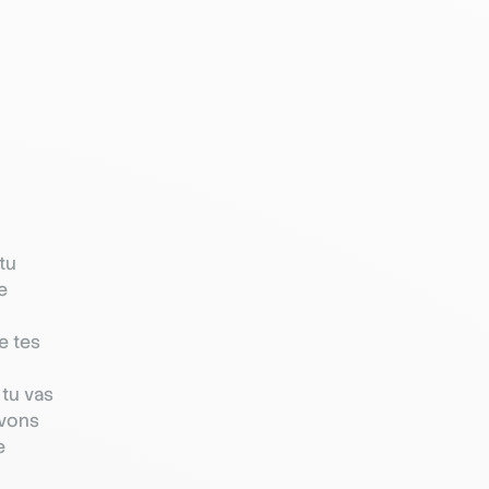
tu
e
e tes
 tu vas
avons
e