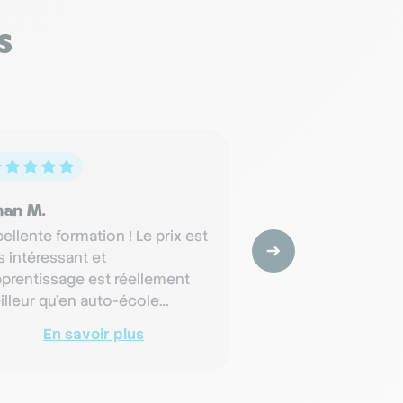
s
han M.
Clécie M.
ellente formation ! Le prix est
Très disponible en
s intéressant et
Simone vous ac
pprentissage est réellement
jusqu'au bout de v
illeur qu'en auto-école
apprentissage ! L
assique. Les moniteurs sont
sont très pédagog
En savoir plus
En savoir
s sy…
et nous conseil…