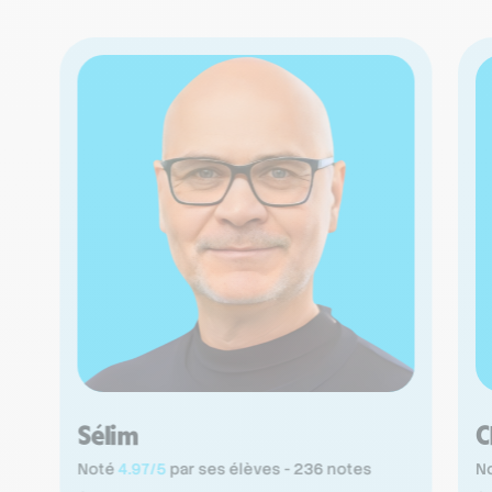
Sélim
C
Noté
4.97/5
par ses élèves - 236 notes
N