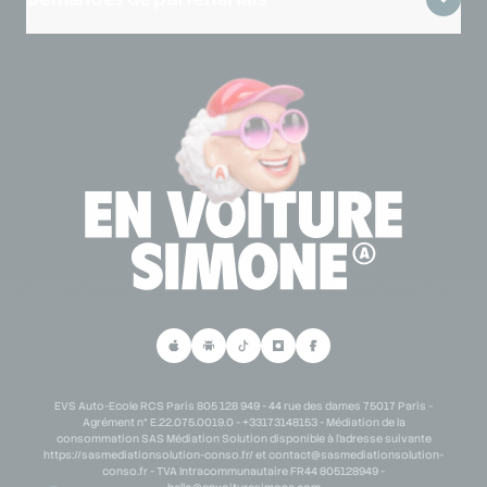
Lexique CPF
Mentions légales
Lexique code de la route
Se connecter à mon espace partenaire
Lexique permis de conduire
Demande de partenariat scolaire
Personne en situation de handicap
Demande de partenariat B2B
Parrainage
EVS Auto-Ecole RCS Paris 805 128 949 - 44 rue des dames 75017 Paris -
Agrément n° E.22.075.0019.0 - +33173148153 - Médiation de la
consommation SAS Médiation Solution disponible à l'adresse suivante
https://sasmediationsolution-conso.fr/ et
contact@sasmediationsolution-
conso.fr
- TVA Intracommunautaire FR44 805128949 -