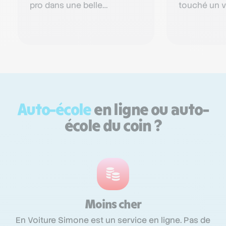
pro dans une belle
touché un v
ambiance. On sent déjà des
ans et j’éta
progrès et le professeur est
au final Nej
très e…
Auto-école
en ligne ou auto-
école du coin ?
Moins cher
En Voiture Simone est un service en ligne. Pas de