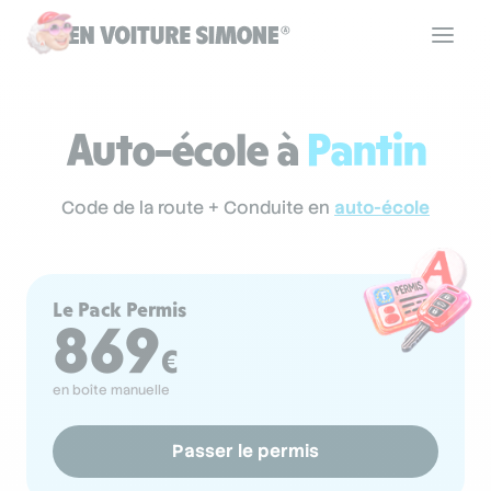
Code de la route
Auto-école à
Pantin
Permis de conduire
Code de la route + Conduite en
auto-école
Allô Simone
Le Pack Permis
869
Aide
€
en boîte manuelle
Se connecter
Passer le permis