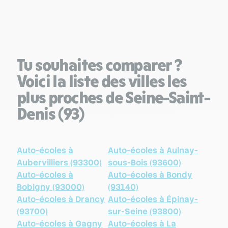
Tu souhaites comparer ?
Voici la liste des villes les
plus proches de Seine-Saint-
Denis (93)
Auto-écoles à
Auto-écoles à Aulnay-
Aubervilliers (93300)
sous-Bois (93600)
Auto-écoles à
Auto-écoles à Bondy
Bobigny (93000)
(93140)
Auto-écoles à Drancy
Auto-écoles à Épinay-
(93700)
sur-Seine (93800)
Auto-écoles à Gagny
Auto-écoles à La