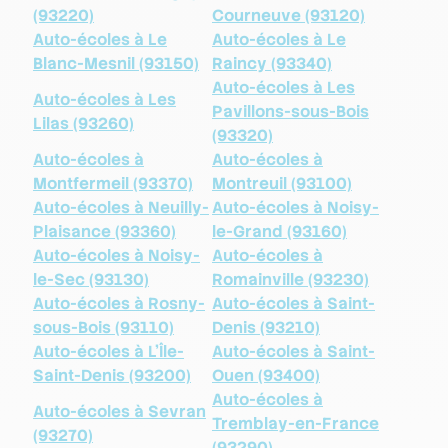
(93220)
Courneuve (93120)
Auto-écoles à Le
Auto-écoles à Le
Blanc-Mesnil (93150)
Raincy (93340)
Auto-écoles à Les
Auto-écoles à Les
Pavillons-sous-Bois
Lilas (93260)
(93320)
Auto-écoles à
Auto-écoles à
Montfermeil (93370)
Montreuil (93100)
Auto-écoles à Neuilly-
Auto-écoles à Noisy-
Plaisance (93360)
le-Grand (93160)
Auto-écoles à Noisy-
Auto-écoles à
le-Sec (93130)
Romainville (93230)
Auto-écoles à Rosny-
Auto-écoles à Saint-
sous-Bois (93110)
Denis (93210)
Auto-écoles à L'Île-
Auto-écoles à Saint-
Saint-Denis (93200)
Ouen (93400)
Auto-écoles à
Auto-écoles à Sevran
Tremblay-en-France
(93270)
(93290)