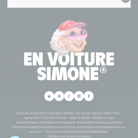
Mentions légales
Lexique code de la route
Se connecter à mon espace partenaire
Lexique permis de conduire
Demande de partenariat scolaire
Personne en situation de handicap
Demande de partenariat B2B
Parrainage
EVS Auto-Ecole RCS Paris 805 128 949 - 44 rue des dames 75017 Paris -
Agrément n° E.22.075.0019.0 - +33173148153 - Médiation de la
consommation SAS Médiation Solution disponible à l'adresse suivante
https://sasmediationsolution-conso.fr/ et
contact@sasmediationsolution-
conso.fr
- TVA Intracommunautaire FR44 805128949 -
hello@envoituresimone.com