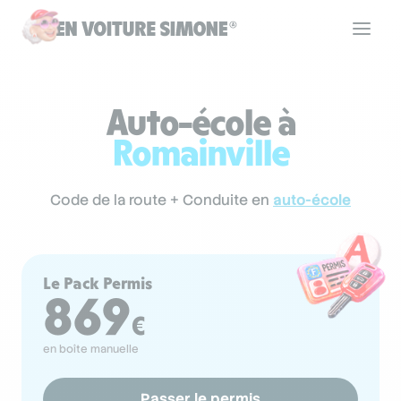
Code de la route
Auto-école à
Romainville
Permis de conduire
Code de la route + Conduite en
auto-école
Allô Simone
Le Pack Permis
Aide
869
€
en boîte manuelle
Se connecter
Passer le permis