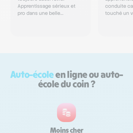
Apprentissage sérieux et
conduite car
pro dans une belle
touché un v
ambiance. On sent déjà des
ans et j’éta
progrès et le professeur est
au final Nej
très e…
Auto-école
en ligne ou auto-
école du coin ?
Moins cher