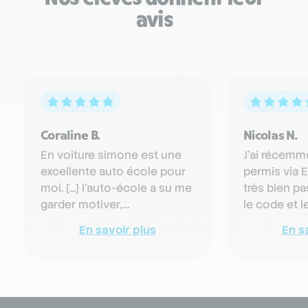
avis
Coraline B.
Nicolas N.
En voiture simone est une
J'ai récemm
excellente auto école pour
permis via E
moi. [...] I'auto-école a su me
très bien pa
garder motiver,
le code et l
m'encourager et faire que
premier cou
En savoir plus
En s
aujourd'hui j'ai enfin …
formation 