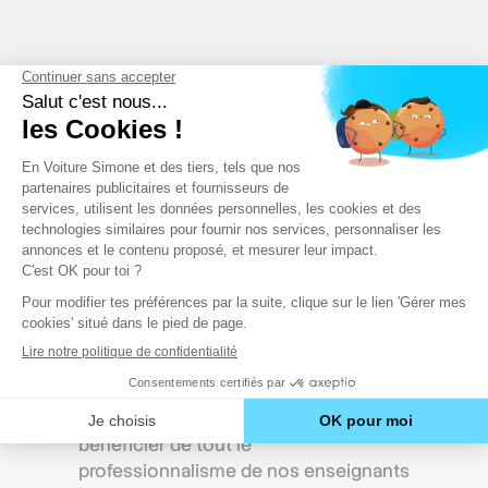
En Voiture Simone, le
permis de conduire
économique
Une formation au permis de conduire
pratique, adaptée à tes besoins et tes
impératifs, personnalisée… et moins
chère ? Eh oui, c’est possible !
Notre
Pack Permis à 829€
te permettra de
bénéficier de tout le
professionnalisme de nos enseignants