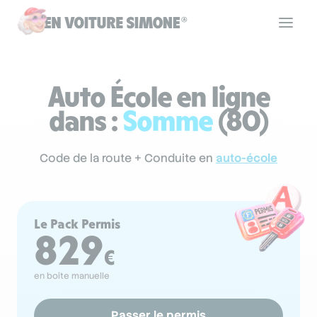
Code de la route
Auto École en ligne
dans :
Somme
(80)
Permis de conduire
Code de la route + Conduite en
auto-école
Allô Simone
Le Pack Permis
Aide
829
€
en boîte manuelle
Se connecter
Passer le permis