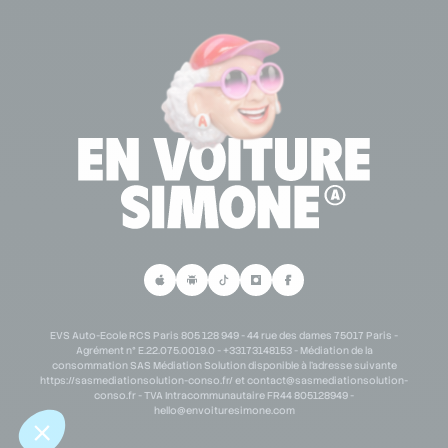
Se connecter à mon espace partenaire
Lexique permis de conduire
Demande de partenariat scolaire
Personne en situation de handicap
Demande de partenariat B2B
Parrainage
EVS Auto-Ecole RCS Paris 805 128 949 - 44 rue des dames 75017 Paris -
Agrément n° E.22.075.0019.0 - +33173148153 - Médiation de la
consommation SAS Médiation Solution disponible à l'adresse suivante
https://sasmediationsolution-conso.fr/ et
contact@sasmediationsolution-
conso.fr
- TVA Intracommunautaire FR44 805128949 -
hello@envoituresimone.com