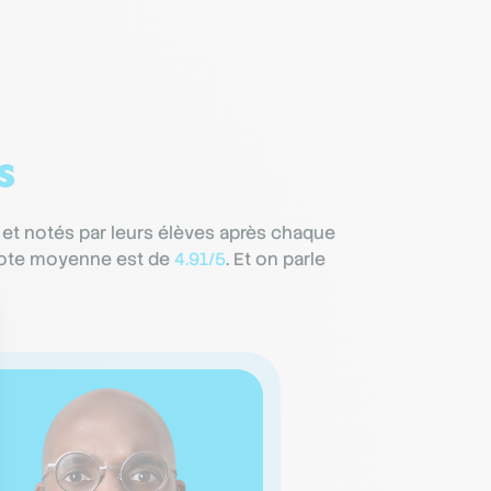
s
 et notés par leurs élèves après chaque
r note moyenne est de
4.91/5
. Et on parle