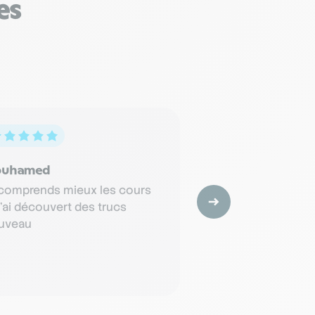
es
uhamed
Joanna
 comprends mieux les cours
Merci à Mohamed q
j'ai découvert des trucs
bienveillant et de 
uveau
conseil