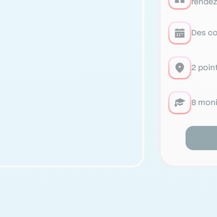
rendez
Des co
2 poin
8 moni