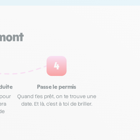
rmont
4
duite
Passe le permis
 pour
Quand t’es prêt, on te trouve une
era
date. Et là, c’est à toi de briller.
de