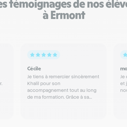
es témoignages de nos élèv
à Ermont
Cécile
mo
Je tiens à remercier sincèrement
Je
r.
Khalil pour son
et 
accompagnement tout au long
no
de ma formation. Grâce à sa
bienveillance, sa patience et sa
pédagogie, j…