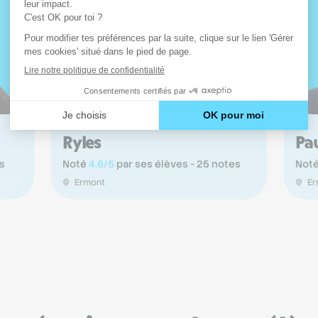
Ryles
Pau
s
Noté
4.6/5
par ses élèves - 25 notes
Not
Ermont
Er