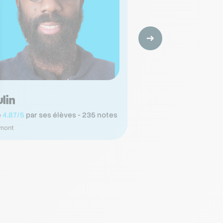
lin
Mohamed
é
4.87/5
par ses élèves - 235 notes
Noté
4.88/5
par ses é
mont
Ermont