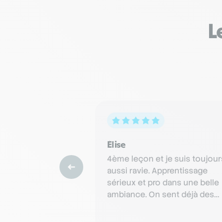
L
Élise
4ème leçon et je suis toujour
aussi ravie. Apprentissage
sérieux et pro dans une belle
ambiance. On sent déjà des
progrès et le professeur est t
e…