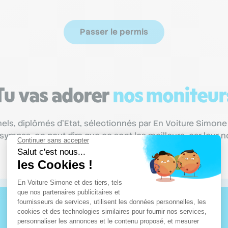
Passer le permis
Tu vas adorer
nos moniteur
ls, diplômés d’Etat, sélectionnés par En Voiture Simone
p sympas, on peut dire que ce sont les meilleurs, car leu
387828 notes
sur un 1 an !