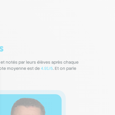
s
 et notés par leurs élèves après chaque
r note moyenne est de
4.91/5
. Et on parle