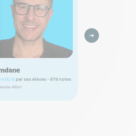
mdane
Yue
é
4.91/5
par ses élèves - 879 notes
Noté
5/5
par ses élèv
isons-Alfort
Maisons-Alfort