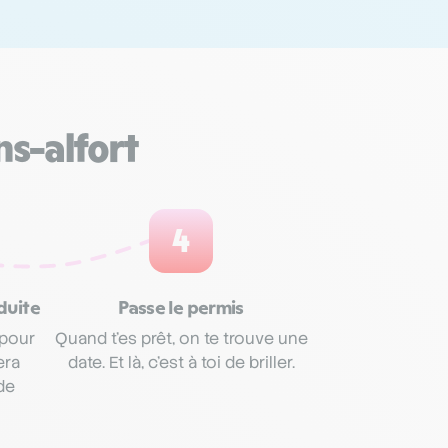
s-alfort
4
duite
Passe le permis
 pour
Quand t’es prêt, on te trouve une
era
date. Et là, c’est à toi de briller.
de