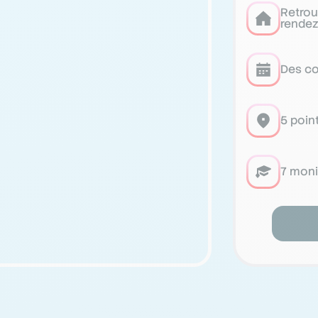
Retrou
rendez
Des co
5 poin
7 moni