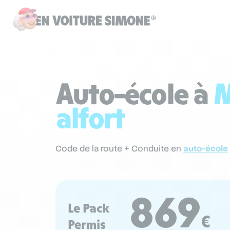
Auto-école à
M
alfort
Code de la route + Conduite en
auto-école
869
Le Pack
€
Permis