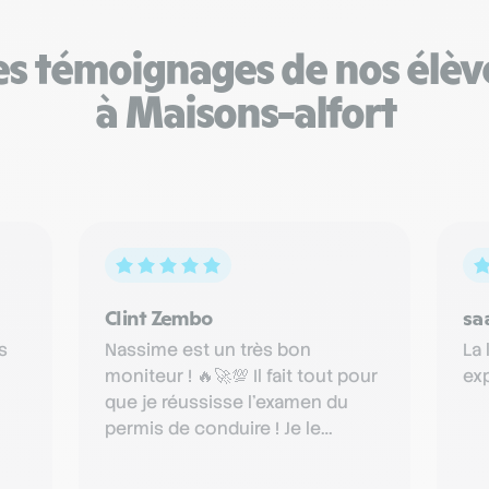
es témoignages de nos élèv
à Maisons-alfort
Clint Zembo
sa
s
Nassime est un très bon
La 
moniteur ! 🔥🚀💯 Il fait tout pour
exp
que je réussisse l'examen du
permis de conduire ! Je le
rès
recommande fortement à tous
les…