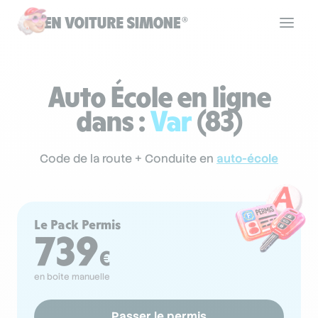
Code de la route
Auto École en ligne
dans :
Var
(83)
Permis de conduire
Code de la route + Conduite en
auto-école
Allô Simone
Le Pack Permis
Aide
739
€
en boîte manuelle
Se connecter
Passer le permis