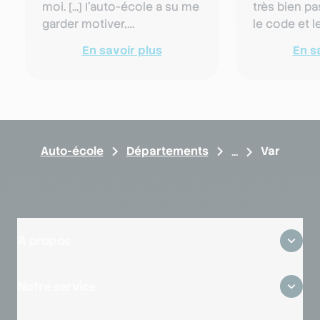
moi. [...] I'auto-école a su me
très bien pa
garder motiver,
le code et l
m'encourager et faire que
premier cou
En savoir plus
En s
aujourd'hui j'ai enfin …
formation 
Auto-école
Départements
Var
À propos
Qui sommes-nous ?
Notre service
Où sommes-nous ?
Avis clients
Zones desservies