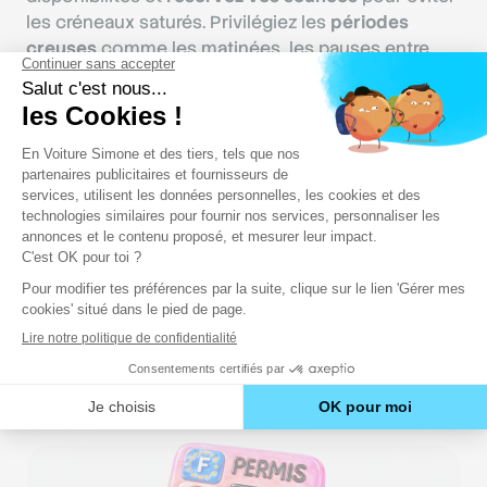
les créneaux saturés. Privilégiez les
périodes
creuses
comme les matinées, les pauses entre
deux cours ou les week-ends. Le bon rythme ? 1 à
2 heures de conduite par semaine, combinées à
15-20 minutes de révision quotidienne
pour
progresser sans stress.
Varier les formats d’apprentissage
Utilisez des
applications mobiles comme En
Voiture Simone
pour réviser votre code de la route.
Pour la partie pratique, En Voiture Simone propose
un espace
e-learning
avec des conseils et
astuces pour progresser entre chaque leçon.