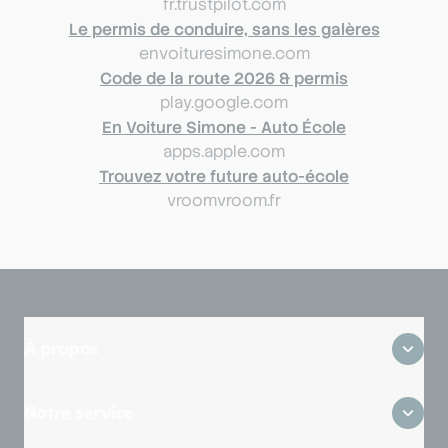
fr.trustpilot.com
Le permis de conduire, sans les galères
envoituresimone.com
Code de la route 2026 & permis
play.google.com
En Voiture Simone - Auto École
apps.apple.com
Trouvez votre future auto-école
vroomvroom.fr
À propos
Qui sommes-nous ?
Notre service
Où sommes-nous ?
Avis clients