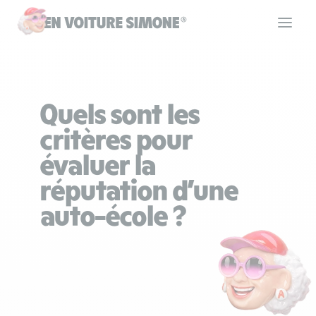
Code de la route
Quels sont les
Permis de conduire
critères pour
évaluer la
Allô Simone
réputation d’une
auto-école ?
Aide
Se connecter