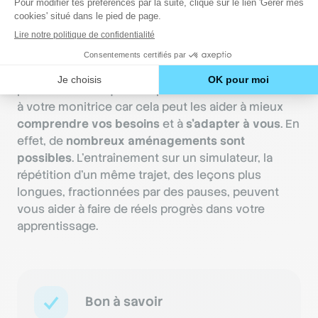
Faut-il déclarer sa dyspraxie
à l’auto-école ?
Il n’est pas obligatoire de dire à votre auto-école
que vous êtes atteint de dyspraxie. Toutefois, il
peut être bénéfique d’en parler à votre moniteur ou
à votre monitrice car cela peut les aider à mieux
comprendre vos besoins
et à
s’adapter à vous
. En
effet, de
nombreux aménagements sont
possibles
. L’entraînement sur un simulateur, la
répétition d’un même trajet, des leçons plus
longues, fractionnées par des pauses, peuvent
vous aider à faire de réels progrès dans votre
apprentissage.
Bon à savoir