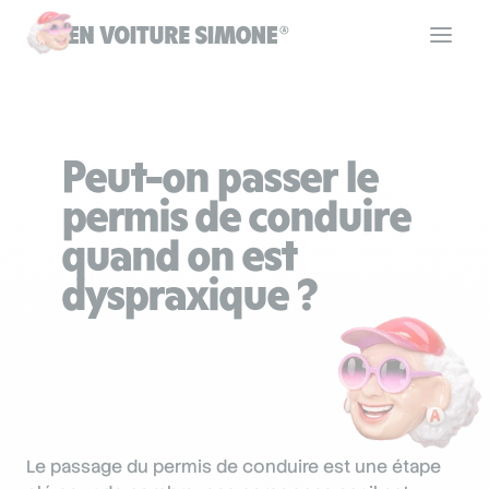
Code de la route
Peut-on passer le
Permis de conduire
permis de conduire
quand on est
Allô Simone
dyspraxique ?
Aide
Se connecter
Le passage du permis de conduire est une étape