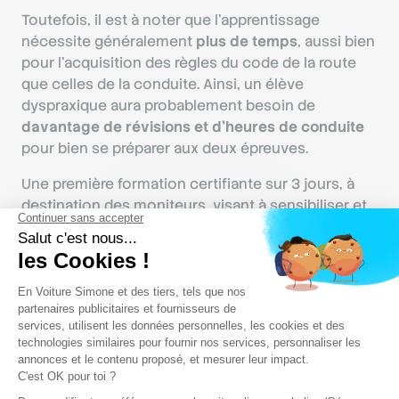
Toutefois, il est à noter que l’apprentissage
nécessite généralement
plus de temps
, aussi bien
pour l’acquisition des règles du code de la route
que celles de la conduite. Ainsi, un élève
dyspraxique aura probablement besoin de
davantage de révisions et d’heures de conduite
pour bien se préparer aux deux épreuves.
Une première formation certifiante sur 3 jours, à
destination des moniteurs, visant à sensibiliser et
former à l'apprentissage de la conduite les élèves
présentant un TND a été créée début 2025. On
peut donc s'attendre dans le futur à ce que les
enjeux autour du permis pour les personnes
dyspraxiques soient mieux compris et que l'accès
à celui-ci soit plus facile.