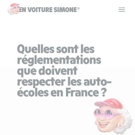
Code de la route
Quelles sont les
Permis de conduire
réglementations
que doivent
Allô Simone
respecter les auto-
écoles en France ?
Aide
Se connecter