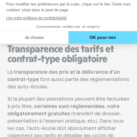
de l’auto-école. N’hésitez pas à vérifier les
avis en
ligne
et le
taux de réussite
de l’établissement.
C’est un excellent moyen de s’assurer du sérieux
des enseignants.
Transparence des tarifs et
contrat-type obligatoire
La
transparence des prix et la délivrance d’un
contrat-type
font aussi partie des réglementations
des auto-écoles.
Si la plupart des prestations peuvent être facturées
à prix libre,
certaines sont réglementées, voire
obligatoirement gratuites
(transfert de dossier,
présentation à l’examen pratique, etc.). Dans tous
les cas, l’auto-école doit absolument afficher
clairement ses tarifs et détailler les coûts de