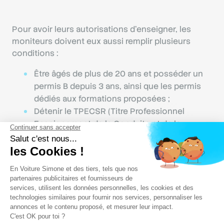
Pour avoir leurs autorisations d’enseigner, les
moniteurs doivent eux aussi remplir plusieurs
conditions :
Être âgés de plus de 20 ans et posséder un
permis B depuis 3 ans, ainsi que les permis
dédiés aux formations proposées ;
Détenir le TPECSR (Titre Professionnel
Enseignement de la Conduite et de la
Sécurité Routière) ;
Avoir passé la visite médicale et obtenu un
avis positif ;
Ne pas avoir été condamnés au pénal.
Outre cette obligation, employer des moniteurs
qualifiés et compétents est avant tout un gage de
confiance et un atout précieux pour la réputation