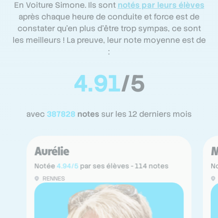
En Voiture Simone. Ils sont
notés par leurs élèves
après chaque heure de conduite et force est de
constater qu’en plus d’être trop sympas, ce sont
les meilleurs ! La preuve, leur note moyenne est de
:
4.91
/5
avec
387828
notes
sur les 12 derniers mois
Aurélie
M
Notée
4.94/5
par ses élèves - 114 notes
N
RENNES