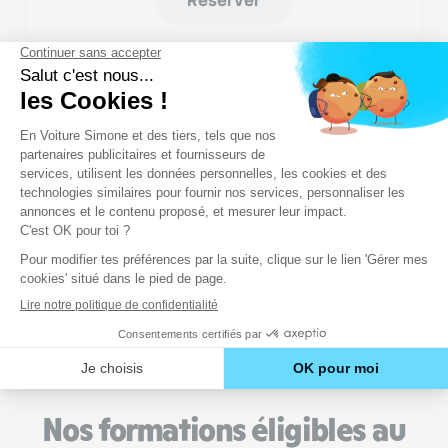
Réserver
30 LEÇONS
1169€
dès
soit 38.97€/h
Réserver
Nos formations éligibles au