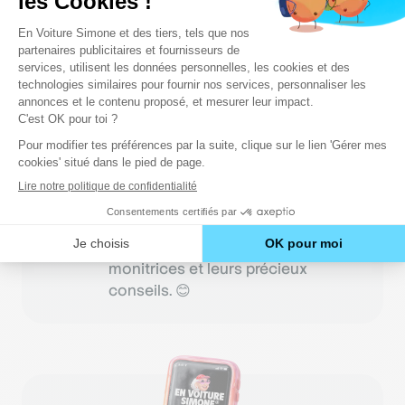
conduire, l'examinateur pose des
questions sur les
vérifications
intérieures
et extérieures du
véhicule. Vous avez un doute sur
les équipements ou les différents
feux (feux de route, feux de
position, feux de croisement…)
présents dans une voiture ? Pas de
panique ! En Voiture Simone vous
aide à réviser en toute simplicité
grâce à notre application 100 %
gratuite et à nos moniteurs et
monitrices et leurs précieux
conseils. 😊