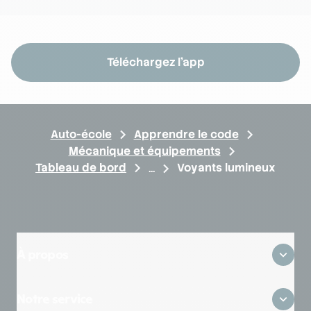
Téléchargez l'app
Auto-école
Apprendre le code
Mécanique et équipements
Tableau de bord
Voyants lumineux
À propos
Qui sommes-nous ?
Notre service
Où sommes-nous ?