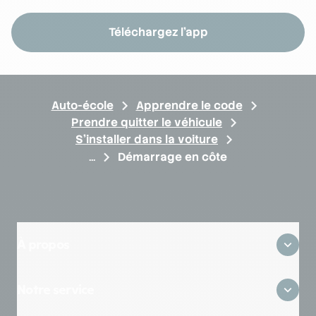
Téléchargez l'app
Auto-école
Apprendre le code
Prendre quitter le véhicule
S'installer dans la voiture
Démarrage en côte
À propos
Qui sommes-nous ?
Notre service
Où sommes-nous ?
Avis clients