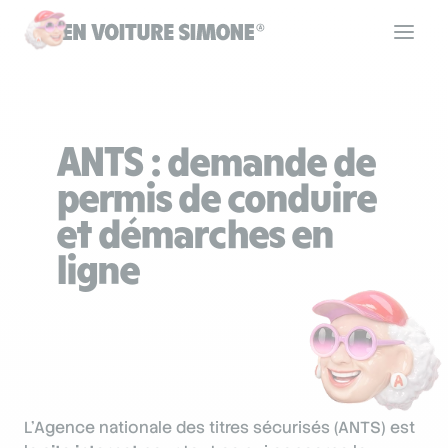
Code de la route
ANTS : demande de
Permis de conduire
permis de conduire
et démarches en
Allô Simone
ligne
Aide
Se connecter
L’Agence nationale des titres sécurisés (ANTS) est