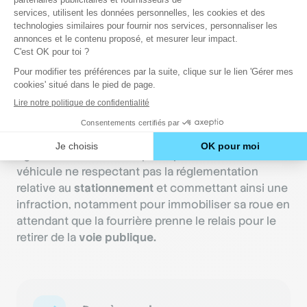
posé en cas de
saisie du véhicule
par la fourrière
ou par les forces de l’ordre, par exemple dans le
cadre d’une opération de saisie-vente pour
rembourser un créancier.
En cas de contraventions de
stationnement
Un sabot pour immobiliser une voiture peut
également être installé par la police sur tout
véhicule ne respectant pas la réglementation
relative au
stationnement
et commettant ainsi une
infraction, notamment pour immobiliser sa roue en
attendant que la fourrière prenne le relais pour le
retirer de la
voie publique.