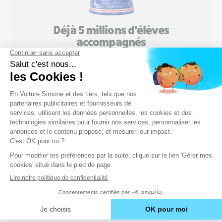
Déjà 5 millions d'élèves
accompagnés
Rejoignez la communauté !
M'inscrire gratuitement
Routes à chaussées séparées
Sur une route à chaussées séparées, les voies
sont délimitées par des
barrières de sécurité
ou
un
terre-plein central
. Cette démarque vise à
limiter les collisions frontales avec les véhicules
circulant en sens inverse.