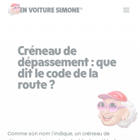
Code de la route
Créneau de
Permis de conduire
dépassement : que
dit le code de la
Allô Simone
route ?
Aide
Se connecter
Comme son nom l’indique, un créneau de