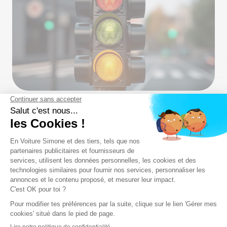
Lorsqu’un feu de signalisation affiche un orange
clignotant à la place du feu vert, le conducteur du
véhicule doit alors être très attentif à ce qui
l’entoure et ralentir son allure. Le feu orange
clignotant en bas
annonce un danger spécifique
(travaux, sorties d’école, etc.). Le conducteur doit
également respecter la priorité à droite et donc
céder le passage aux véhicules qui arrivent par sa
droite.