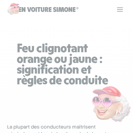
Code de la route
Feu clignotant
Permis de conduire
orange ou jaune :
signification et
Allô Simone
règles de conduite
Aide
Se connecter
La plupart des conducteurs maîtrisent