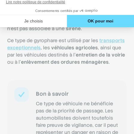
être une
source de danger
pour les autres
usagers. À l’inverse des véhicules équipés de
gyrophares bleus, cette signalisation lumineuse
n’est pas associée à une
sirène
.
Ce type de gyrophare est utilisé par les
transports
exceptionnels
, les
véhicules agricoles
, ainsi que
par les véhicules destinés à l’
entretien de la voirie
ou à l’
enlèvement des ordures ménagères
.
Bon à savoir
Ce type de véhicule ne bénéficie
pas de la priorité de passage. Les
automobilistes doivent toutefois
faire preuve de vigilance, car il peut
représenter un danger en raison de