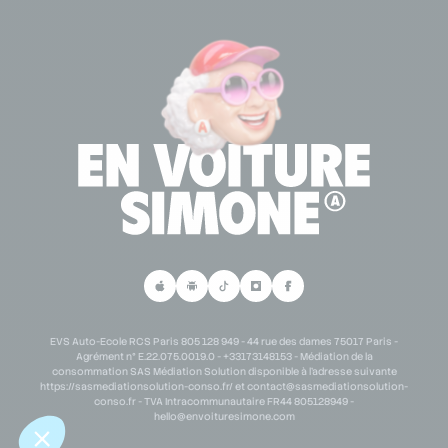
Se connecter à mon espace partenaire
Lexique permis de conduire
Demande de partenariat scolaire
Personne en situation de handicap
Demande de partenariat B2B
Parrainage
EVS Auto-Ecole RCS Paris 805 128 949 - 44 rue des dames 75017 Paris -
Agrément n° E.22.075.0019.0 - +33173148153 - Médiation de la
consommation SAS Médiation Solution disponible à l'adresse suivante
https://sasmediationsolution-conso.fr/ et
contact@sasmediationsolution-
conso.fr
- TVA Intracommunautaire FR44 805128949 -
hello@envoituresimone.com