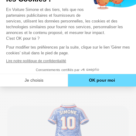
Le constructeur français équipe
systématiquement les modèles de ses marques
phares
Peugeot, Citroën et Opel
de
détecteur
d’attention
. Il s’agit ordinairement d’une
caméra
filmant la chaussée
, couplée à un système
intelligent d’analyse. Le dispositif génère une
alerte, notamment dans les deux cas suivants :
Écart(s)
entre le tracé de la voie et la
trajectoire du véhicule ;
Dépassement de la durée de conduite de
2
heures sans pause (coffee break alert)
.