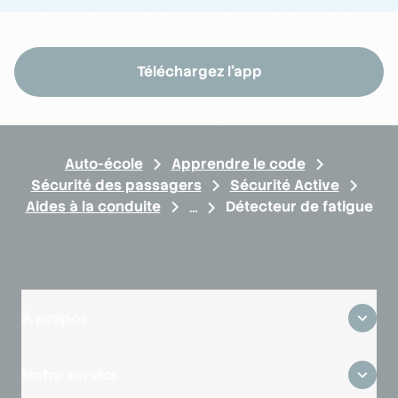
Téléchargez l'app
Auto-école
Apprendre le code
Sécurité des passagers
Sécurité Active
Aides à la conduite
Détecteur de fatigue
À propos
Qui sommes-nous ?
Notre service
Où sommes-nous ?