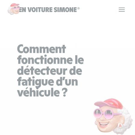
Code de la route
Comment
Permis de conduire
fonctionne le
détecteur de
Allô Simone
fatigue d’un
véhicule ?
Aide
Se connecter