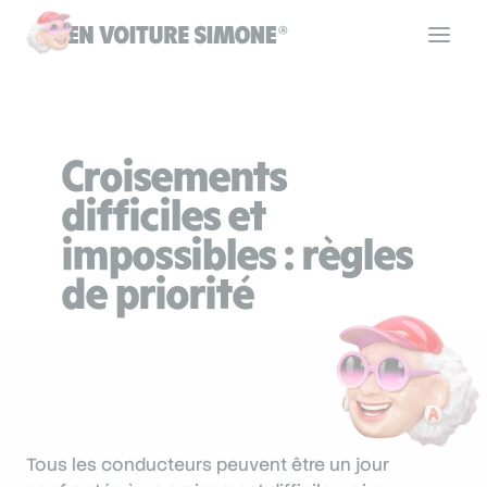
Code de la route
Croisements
Permis de conduire
difficiles et
impossibles : règles
Allô Simone
de priorité
Aide
Se connecter
Tous les conducteurs peuvent être un jour