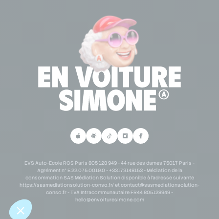
Se connecter à mon espace partenaire
Lexique permis de conduire
Demande de partenariat scolaire
Personne en situation de handicap
Demande de partenariat B2B
Parrainage
EVS Auto-Ecole RCS Paris 805 128 949 - 44 rue des dames 75017 Paris -
Agrément n° E.22.075.0019.0 - +33173148153 - Médiation de la
consommation SAS Médiation Solution disponible à l'adresse suivante
https://sasmediationsolution-conso.fr/ et
contact@sasmediationsolution-
conso.fr
- TVA Intracommunautaire FR44 805128949 -
hello@envoituresimone.com