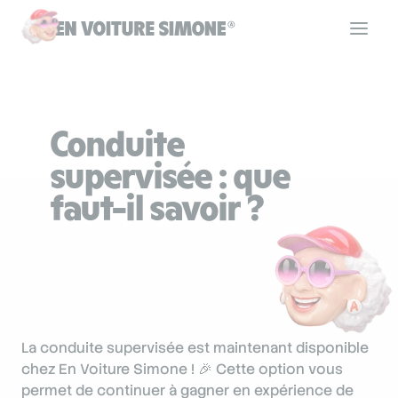
Code de la route
Conduite
Permis de conduire
supervisée : que
faut-il savoir ?
Allô Simone
Aide
La conduite supervisée est maintenant disponible
Se connecter
chez En Voiture Simone ! 🎉 Cette option vous
permet de continuer à gagner en expérience de