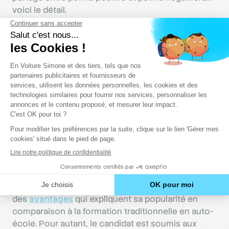
voici le détail.
Les points positifs
:
Possibilité de développer expérience et
confiance au volant ;
Entrée en conduite supervisée à n’importe
quel moment de la formation, sur avis du
moniteur ;
Coût du permis de conduire moins élevé et
consolidation économique des acquis après
un échec ;
Souplesse du dispositif sans durée et
kilométrage minimum.
La conduite accompagnée possède également
des
avantages
qui expliquent sa popularité en
comparaison à la formation traditionnelle en auto-
école. Pour autant, le candidat est soumis aux