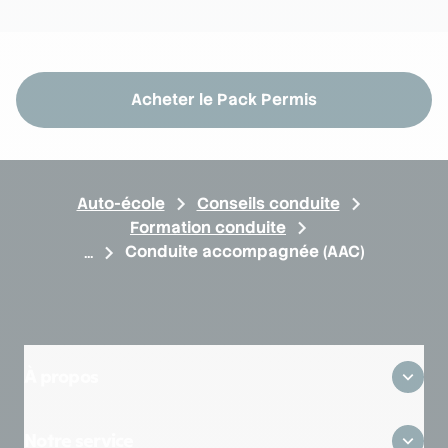
Acheter le Pack Permis
Auto-école
Conseils conduite
Formation conduite
Conduite accompagnée (AAC)
À propos
Qui sommes-nous ?
Notre service
Où sommes-nous ?