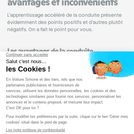
avantages et inconvénients
L’apprentissage accéléré de la conduite présente
évidemment des points positifs et d’autres plutôt
négatifs. On a fait le point pour vous.
Les avantages de la conduite
accompagnée
Pouvoir conduire avec son propre permis
dès 17 ans
(avec un accompagnateur) ;
Coût de la formation initiale moins élevé
pour le candidat (surtout si vous suivez les
cours de code gratuits d’En Voiture Simone) ;
Durée de la période probatoire
de l’apprenti
conducteur réduite avec ce que cela
implique : obtention des 12
points sur le
permis
après 2 ans au lieu de 3, suppression