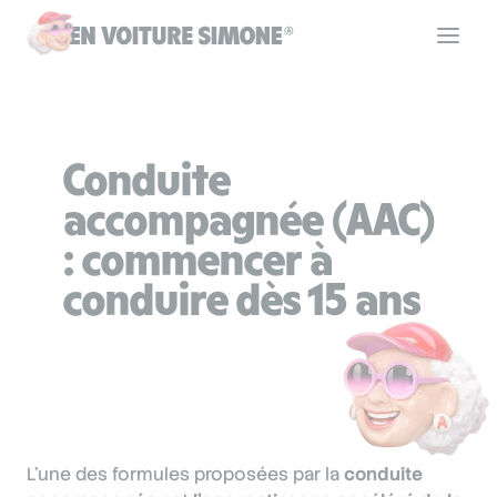
Code de la route
Conduite
Permis de conduire
accompagnée (AAC)
: commencer à
Allô Simone
conduire dès 15 ans
Aide
Se connecter
L'une des formules proposées par la
conduite