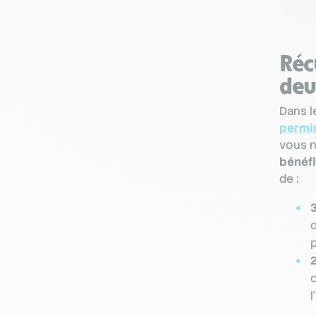
Réc
deu
Dans l
permi
vous n
bénéfi
de :
p
c
l