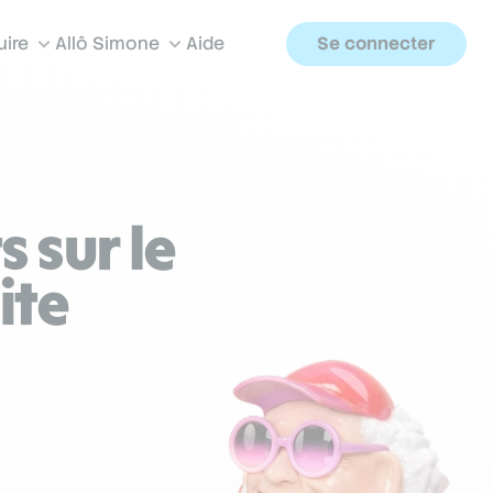
uire
Allô Simone
Aide
Se connecter
 sur le
ite