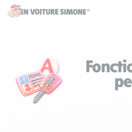
Foncti
pe