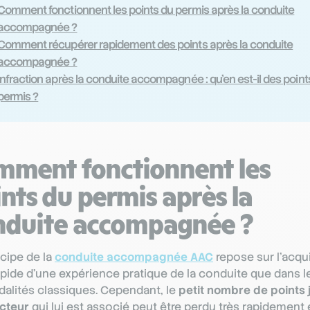
Comment fonctionnent les points du permis après la conduite
accompagnée ?
Comment récupérer rapidement des points après la conduite
accompagnée ?
Infraction après la conduite accompagnée : qu’en est-il des point
permis ?
mment fonctionnent les
nts du permis après la
nduite accompagnée ?
ncipe de la
conduite accompagnée AAC
repose sur l’acqui
apide d’une expérience pratique de la conduite que dans l
alités classiques. Cependant, le
petit nombre de points 
cteur
qui lui est associé peut être perdu très rapidement