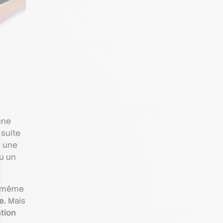
une
 suite
u une
ou un
e même
e.
Mais
tion