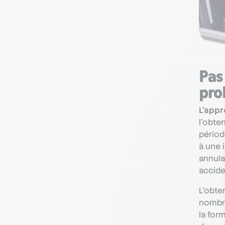
Pas
pro
L’appr
l’obte
périod
à une 
annula
accide
L’obte
nombr
la for