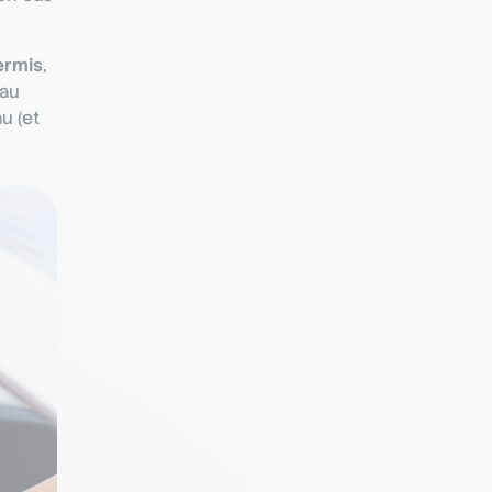
ermis
,
 au
u (et