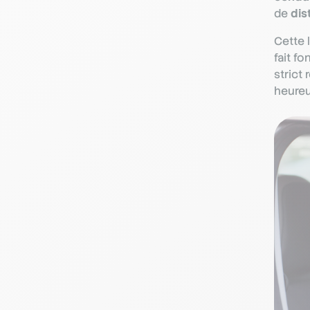
de
dis
Cette l
fait f
strict
heure