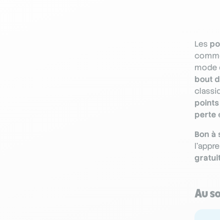
Les
po
comme
mode d
bout d
classi
point
perte
Bon à 
l'appr
gratui
Au s