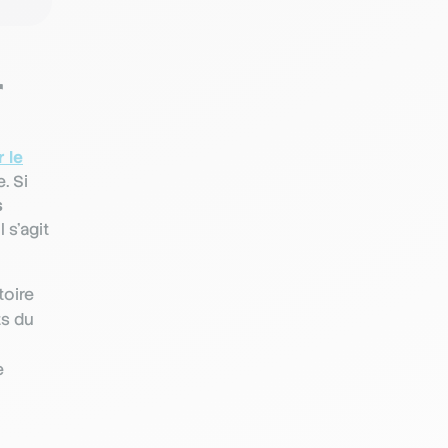
r
 le
. Si
s
 Il s’agit
toire
ts du
e