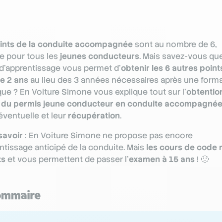
ints de la conduite accompagnée
sont au nombre de 6,
 pour tous les
jeunes conducteurs
. Mais savez-vous qu
’apprentissage vous permet d’
obtenir les 6 autres point
e 2 ans
au lieu des 3 années nécessaires après une form
que ? En Voiture Simone vous explique tout sur l’
obtentio
s du permis jeune conducteur en conduite accompagné
éventuelle et leur
récupération
.
savoir
: En Voiture Simone ne propose pas encore
entissage anticipé de la conduite. Mais
les cours de code 
ts
et vous permettent de passer l’
examen à 15 ans
! 🙂
ommaire