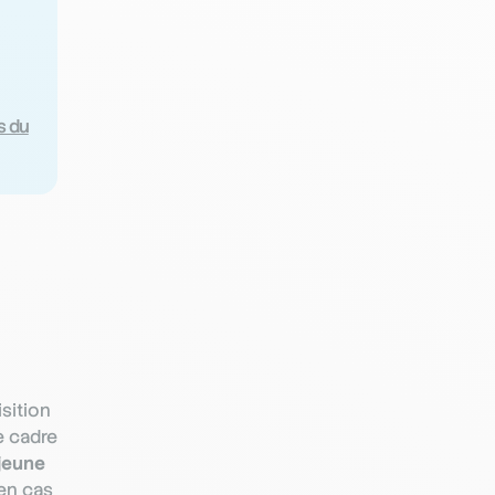
s du
sition
e cadre
jeune
 en cas