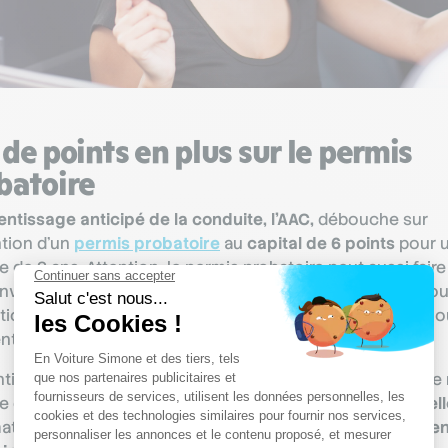
 de points en plus sur le permis
batoire
entissage anticipé de la conduite, l’AAC,
débouche sur
ntion d’un
permis probatoire
au
capital de 6 points
pour 
e de 2 ans. Attention, le permis probatoire peut aussi faire
invalidation (perte de tous les points des conducteurs) o
tion du
permis définitif
(par le juge après une infraction 
nt grave).
ntion de l’attestation de
réussite au permis
en apporte l
e que la
conduite supervisée
ou la
conduite traditionnell
mation en conduite AAC se distingue par le rythme
d’obten