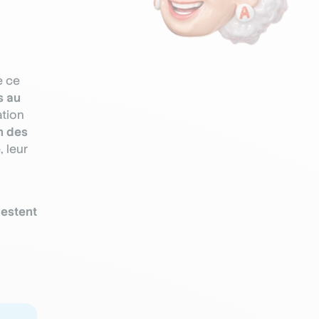
e ce
s au
ation
n des
e
, leur
restent