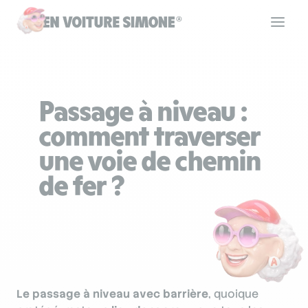
Code de la route
Passage à niveau :
Permis de conduire
comment traverser
une voie de chemin
Allô Simone
de fer ?
Aide
Se connecter
Le passage à niveau avec barrière
, quoique