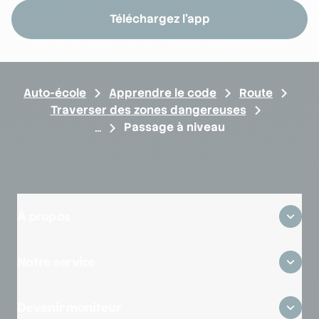
Téléchargez l'app
Auto-école
Apprendre le code
Route
Traverser des zones dangereuses
Passage à niveau
À propos
Qui sommes-nous ?
Notre service
Où sommes-nous ?
Avis clients
Zones desservies
On recrute
Devenir moniteur
Questions fréquentes