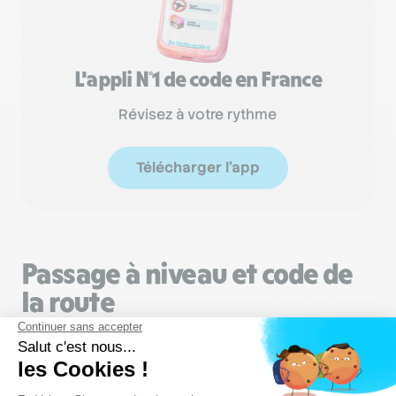
L'appli N°1 de code en France
Révisez à votre rythme
Télécharger l'app
Passage à niveau et code de
la route
L’article R412-30 du code de la route
dit très
précisément : «
Tout conducteur doit marquer
l’arrêt absolu devant un feu de signalisation rouge,