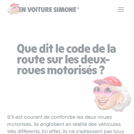
Code de la route
Que dit le code de la
Permis de conduire
route sur les deux-
roues motorisés ?
Allô Simone
Aide
S’il est courant de confondre les deux-roues
Se connecter
motorisés, ils englobent en réalité des véhicules
très différents. En effet, ils ne s’adressent pas tous