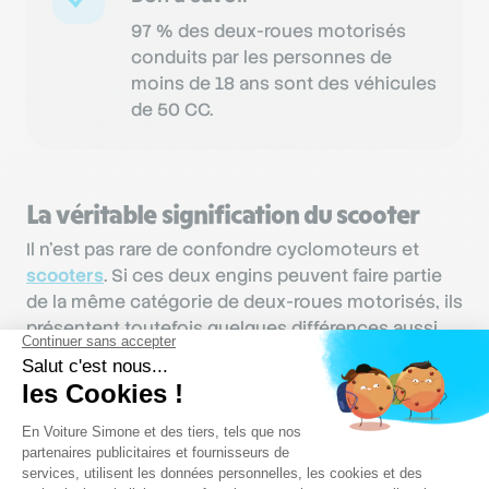
97 % des deux-roues motorisés
conduits par les personnes de
moins de 18 ans sont des véhicules
de 50 CC.
La véritable signification du scooter
Il n’est pas rare de confondre cyclomoteurs et
scooters
. Si ces deux engins peuvent faire partie
de la même catégorie de deux-roues motorisés, ils
présentent toutefois quelques différences aussi
bien en termes d’équipements (coffre de
rangement, protection des jambes, etc.) que de
maniabilité (les conducteurs n’ont pas besoin
d’enfourcher leur scooter par exemple). Mais aussi
en termes de réglementation puisque, selon sa
cylindrée, un scooter peut appartenir à la