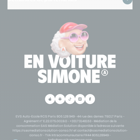
Lexique CPF
Mentions légales
Lexique code de la route
Se connecter à mon espace partenaire
Lexique permis de conduire
Demande de partenariat scolaire
Personne en situation de handicap
Demande de partenariat B2B
Parrainage
EVS Auto-Ecole RCS Paris 805 128 949 - 44 rue des dames 75017 Paris -
Agrément n° E.22.075.0019.0 - +33173148153 - Médiation de la
consommation SAS Médiation Solution disponible à l'adresse suivante
https://sasmediationsolution-conso.fr/ et
contact@sasmediationsolution-
conso.fr
- TVA Intracommunautaire FR44 805128949 -
hello@envoituresimone.com