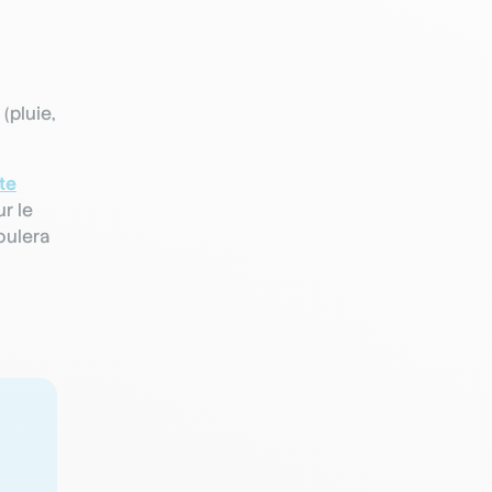
(pluie,
te
r le
roulera