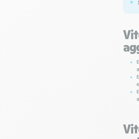
Vi
ag
Vi