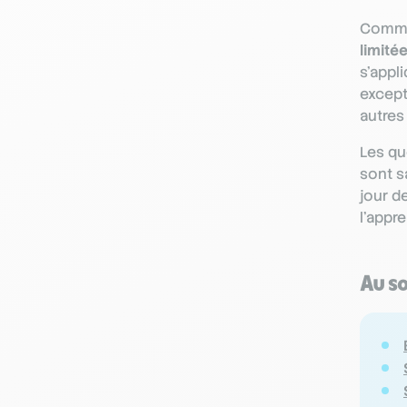
Comme
limité
s’appl
except
autres 
Les qu
sont s
jour de
l’appr
Au s