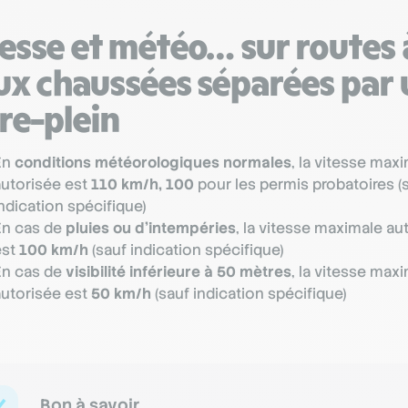
esse et météo… sur routes 
ux chaussées séparées par 
re-plein
En
conditions météorologiques normales
, la vitesse max
autorisée est
110 km/h, 100
pour les permis probatoires (
ndication spécifique)
En cas de
pluies ou d’intempéries
, la vitesse maximale au
est
100 km/h
(sauf indication spécifique)
En cas de
visibilité inférieure à 50 mètres
, la vitesse max
autorisée est
50 km/h
(sauf indication spécifique)
Bon à savoir