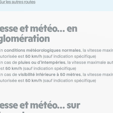
Sur les autres routes
tesse et météo… en
glomération
En
conditions météorologiques normales
, la vitesse max
autorisée est
50 km/h
(sauf indication spécifique)
En cas de
pluies ou d’intempéries
, la vitesse maximale au
est
50 km/h
(sauf indication spécifique)
En cas de
visibilité inférieure à 50 mètres
, la vitesse max
autorisée est
50 km/h
(sauf indication spécifique)
tesse et météo… sur