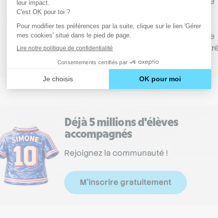
qui peut aveugler les automobilistes, etc. Le risque
d’accident est très fort sur l’autoroute. Si les
conducteurs ne peuvent pallier tous les risques, il
existe toutefois des dispositifs d’aide à la conduite
comme le
détecteur de fatigue
qui peuvent être tr
utiles. Pensez-y !
Déjà 5 millions d'élèves
accompagnés
Rejoignez la communauté !
M'inscrire gratuitement