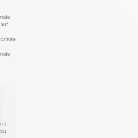
imale
sauf
torisée
imale
ant
,
c.)