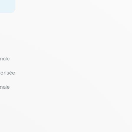
imale
torisée
imale