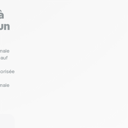
à
un
imale
sauf
torisée
imale