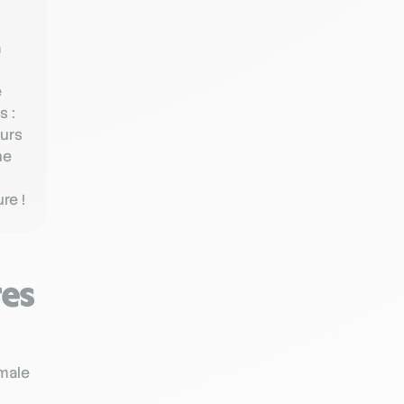
a
e
s :
eurs
ne
re !
res
imale