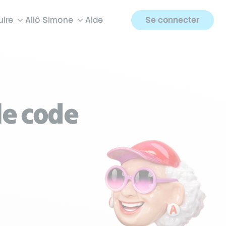
uire
Allô Simone
Aide
Se connecter
le code