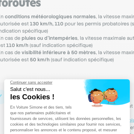
toroutes
En
conditions météorologiques normales
, la vitesse max
autorisée est
130 km/h, 110
pour les permis probatoires (
ndication spécifique)
En cas de
pluies ou d’intempéries
, la vitesse maximale au
est
110 km/h
(sauf indication spécifique)
En cas de
visibilité inférieure à 50 mètres
, la vitesse max
autorisée est
50 km/h
(sauf indication spécifique)
Bon à savoir
Sur les autoroutes, la vigilance est le meilleur atout
des usagers de la route. Les grandes vitesses, la
monotonie du trajet qui augmente la
fatigue au vol
l’
éblouissement sur la route
(soleil, feux de route, et