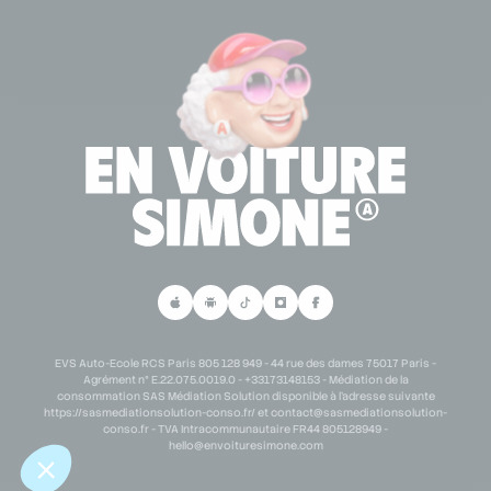
Se connecter à mon espace partenaire
Lexique permis de conduire
Demande de partenariat scolaire
Personne en situation de handicap
Demande de partenariat B2B
Parrainage
EVS Auto-Ecole RCS Paris 805 128 949 - 44 rue des dames 75017 Paris -
Agrément n° E.22.075.0019.0 - +33173148153 - Médiation de la
consommation SAS Médiation Solution disponible à l'adresse suivante
https://sasmediationsolution-conso.fr/ et
contact@sasmediationsolution-
conso.fr
- TVA Intracommunautaire FR44 805128949 -
hello@envoituresimone.com