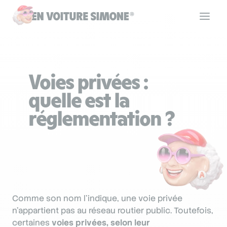
Code de la route
Voies privées :
Permis de conduire
quelle est la
réglementation ?
Allô Simone
Aide
Comme son nom l’indique, une voie privée
Se connecter
n’appartient pas au réseau routier public. Toutefois,
certaines
voies privées, selon leur