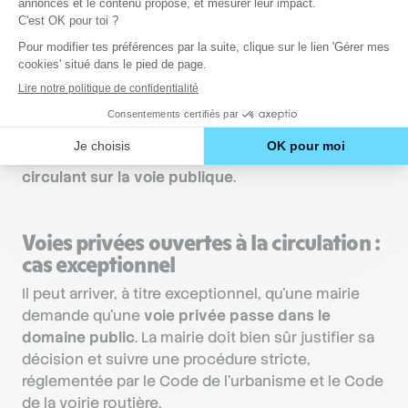
route qui prévaut, avec tout ce que cela implique :
respect sur
route à accès réglementé de la
vitesse autorisée
, de la signalisation, des règles de
priorité…
Par contre, toute sortie du chemin privé est
réglementée, et l’automobiliste qui quitte une voie
privée doit laisser la
priorité aux véhicules
circulant sur la voie publique
.
Voies privées ouvertes à la circulation :
cas exceptionnel
Il peut arriver, à titre exceptionnel, qu’une mairie
demande qu’une
voie privée passe dans le
domaine public
. La mairie doit bien sûr justifier sa
décision et suivre une procédure stricte,
réglementée par le Code de l’urbanisme et le Code
de la voirie routière.