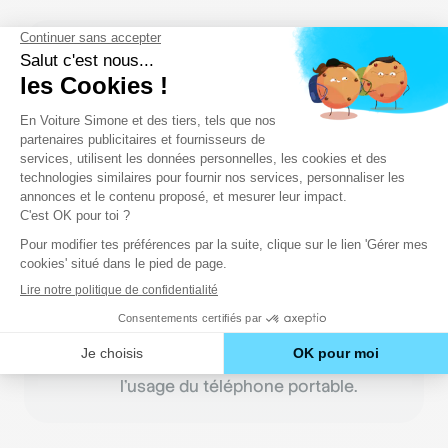
Bon à savoir
La réglementation R412 du
code de
la route pour les piétons
,
considérés comme usagers
vulnérables, est beaucoup plus
souple. Circuler le nez sur son
téléphone n’est pas considéré
comme une infraction alors que les
conducteurs risquent des
sanctions. Malheureusement,
l'inattention des piétons devient
très préoccupante. 1 accident
mortel de piétons sur 10 serait dû à
l’usage du téléphone portable.