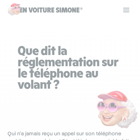
Code de la route
Que dit la
Permis de conduire
réglementation sur
le téléphone au
Allô Simone
volant ?
Aide
Se connecter
Qui n'a jamais reçu un appel sur son téléphone