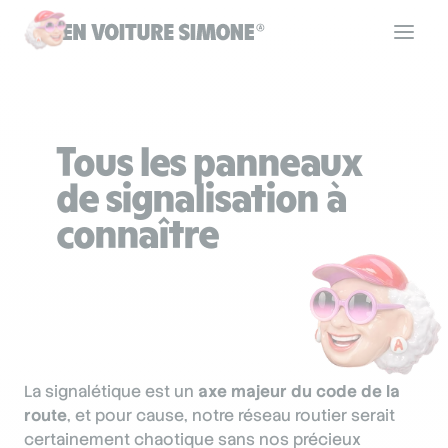
Code de la route
Tous les panneaux
Permis de conduire
de signalisation à
connaître
Allô Simone
Aide
La signalétique est un
axe majeur du code de la
Se connecter
route
, et pour cause, notre réseau routier serait
certainement chaotique sans nos précieux