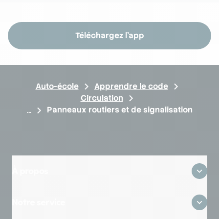
Téléchargez l'app
Auto-école
Apprendre le code
Circulation
Panneaux routiers et de signalisation
À propos
Qui sommes-nous ?
Notre service
Où sommes-nous ?
Avis clients